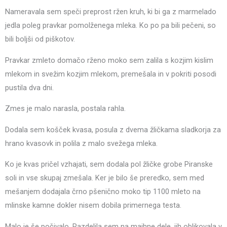
Nameravala sem speči preprost ržen kruh, ki bi ga z marmelado
jedla poleg pravkar pomolženega mleka. Ko po pa bili pečeni, so
bili boljši od piškotov.
Pravkar zmleto domačo rženo moko sem zalila s kozjim kislim
mlekom in svežim kozjim mlekom, premešala in v pokriti posodi
pustila dva dni.
Zmes je malo narasla, postala rahla.
Dodala sem košček kvasa, posula z dvema žličkama sladkorja za
hrano kvasovk in polila z malo svežega mleka.
Ko je kvas pričel vzhajati, sem dodala pol žličke grobe Piranske
soli in vse skupaj zmešala. Ker je bilo še preredko, sem med
mešanjem dodajala črno pšenično moko tip 1100 mleto na
mlinske kamne dokler nisem dobila primernega testa.
Malo je še počivalo. Razdelila sem na majhne dele, jih oblikovala v