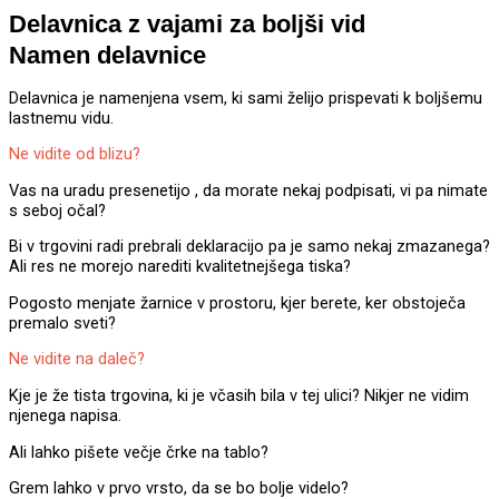
Delavnica z vajami za boljši vid
Namen delavnice
Delavnica je namenjena vsem, ki sami želijo prispevati k boljšemu
lastnemu vidu.
Ne vidite od blizu?
Vas na uradu presenetijo , da morate nekaj podpisati, vi pa nimate
s seboj očal?
Bi v trgovini radi prebrali deklaracijo pa je samo nekaj zmazanega?
Ali res ne morejo narediti kvalitetnejšega tiska?
Pogosto menjate žarnice v prostoru, kjer berete, ker obstoječa
premalo sveti?
Ne vidite na daleč?
Kje je že tista trgovina, ki je včasih bila v tej ulici? Nikjer ne vidim
njenega napisa.
Ali lahko pišete večje črke na tablo?
Grem lahko v prvo vrsto, da se bo bolje videlo?