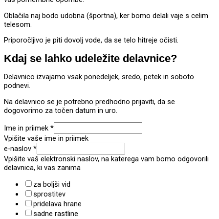
Oblačila naj bodo udobna (športna), ker bomo delali vaje s celim
telesom.
Priporočljivo je piti dovolj vode, da se telo hitreje očisti.
Kdaj se lahko udeležite delavnice?
Delavnico izvajamo vsak ponedeljek, sredo, petek in soboto
podnevi.
Na delavnico se je potrebno predhodno prijaviti, da se
dogovorimo za točen datum in uro.
Ime in priimek
*
Vpišite vaše ime in priimek
e-naslov
*
Vpišite vaš elektronski naslov, na katerega vam bomo odgovorili
delavnica, ki vas zanima
za boljši vid
sprostitev
pridelava hrane
sadne rastline